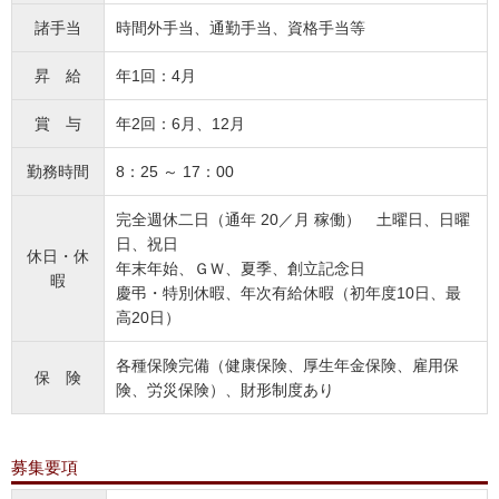
諸手当
時間外手当、通勤手当、資格手当等
昇 給
年1回：4月
賞 与
年2回：6月、12月
勤務時間
8：25 ～ 17：00
完全週休二日（通年 20／月 稼働） 土曜日、日曜
日、祝日
休日・休
年末年始、ＧＷ、夏季、創立記念日
暇
慶弔・特別休暇、年次有給休暇（初年度10日、最
高20日）
各種保険完備（健康保険、厚生年金保険、雇用保
保 険
険、労災保険）、財形制度あり
募集要項