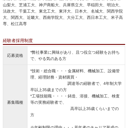
山梨大、芝浦工大、神戸商船大、兵庫県立大、早稲田大、明治大、
法政大、千葉工大、東北工大、東洋大、日本大、名城大、関西学院
大、関西大、近畿大、西南学院大、大分工大、西日本工大、米子高
専、松江高専
経験者採用制度
*弊社事業に興味があり、且つ役立つ経験をお持ち
応募資格
で、やる気のある方
*技術・総合職・・・金属材料、機械加工、設備管
理、経理財務・資材購買・
調達等の経験者で、4年制大学
卒以上35歳までの方
*工場技能職・・・・鋳造、溶接、機械加工、検査
募集職種
等の実務経験者で、
高卒以上35歳くらいまでの
方
※年齢制限の理由・・・若年者のキャリア形成の