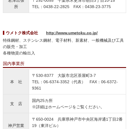
君津出張
〒292-0055 千葉県木更津市朝日3丁目10-15
所
TEL：0438-22-2825 FAX：0438-23-3775
ウメトク株式会社
http://www.umetoku.co.jp/
特殊鋼材、ステンレス鋼材、電子材料、新素材、一般機械及び工具
の販売・加工
各種物資の輸出入
国内事業所
〒530-8377 大阪市北区茶屋町3-7
本 社
TEL：06-6374-3352（代表） FAX：06-6372-
9361
国内25カ所
支 店
※詳細はホームページをご覧ください。
〒650-0024 兵庫県神戸市中央区海岸通1丁目2番
神戸営業
19（東洋ビル）