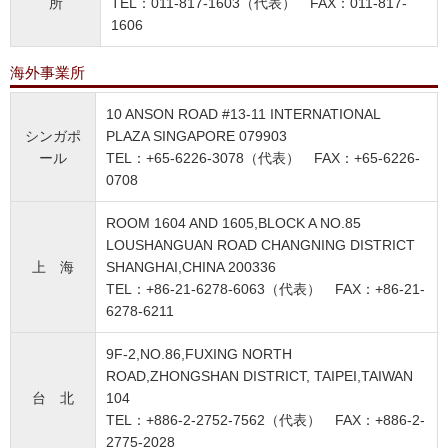
所
TEL：011-817-1603（代表） FAX：011-817-
1606
海外事業所
10 ANSON ROAD #13-11 INTERNATIONAL
シンガポ
PLAZA SINGAPORE 079903
ール
TEL：+65-6226-3078（代表） FAX：+65-6226-
0708
ROOM 1604 AND 1605,BLOCK A NO.85
LOUSHANGUAN ROAD CHANGNING DISTRICT
上 海
SHANGHAI,CHINA 200336
TEL：+86-21-6278-6063（代表） FAX：+86-21-
6278-6211
9F-2,NO.86,FUXING NORTH
ROAD,ZHONGSHAN DISTRICT, TAIPEI,TAIWAN
台 北
104
TEL：+886-2-2752-7562（代表） FAX：+886-2-
2775-2028